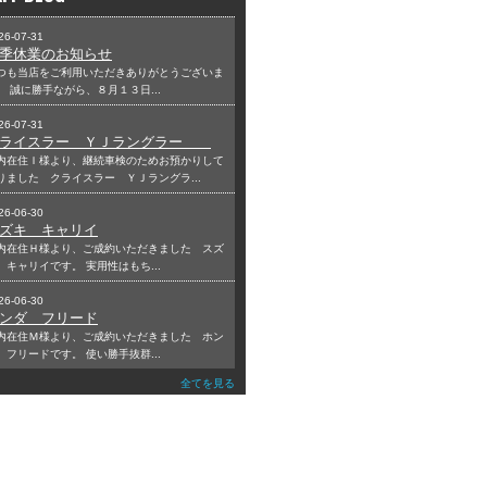
26-07-31
季休業のお知らせ
つも当店をご利用いただきありがとうございま
。 誠に勝手ながら、８月１３日...
26-07-31
クライスラー ＹＪラングラー
内在住Ｉ様より、継続車検のためお預かりして
りました クライスラー ＹＪラングラ...
26-06-30
ズキ キャリイ
内在住Ｈ様より、ご成約いただきました スズ
 キャリイです。 実用性はもち...
26-06-30
ンダ フリード
内在住Ｍ様より、ご成約いただきました ホン
 フリードです。 使い勝手抜群...
全てを見る