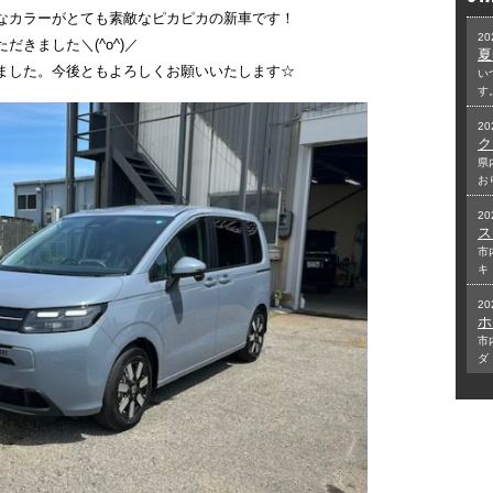
なカラーがとても素敵なピカピカの新車です！
20
きました＼(^o^)／
夏
ました。今後ともよろしくお願いいたします☆
い
す
20
県
お
20
ス
市
キ
20
ホ
市
ダ