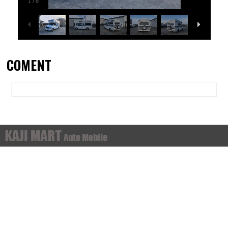
1
/
8
COMENT